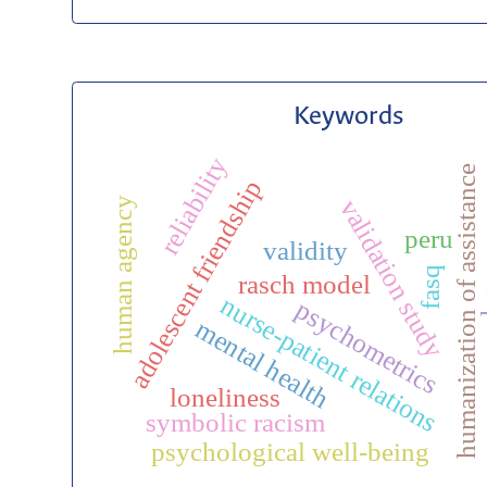
Keywords
reliability
humanization of assistance
adolescent friendship
validation study
human agency
peru
validity
fasq
rasch model
p
nurse-patient relations
psychometrics
mental health
r
loneliness
symbolic racism
psychological well-being