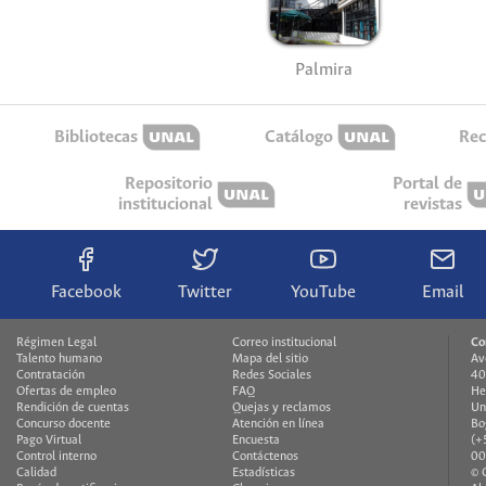
Palmira
Bibliotecas
Catálogo
Rec
Repositorio
Portal de
institucional
revistas
Facebook
Twitter
YouTube
Email
Régimen Legal
Correo institucional
Co
Talento humano
Mapa del sitio
Av
Contratación
Redes Sociales
40
Ofertas de empleo
FAQ
He
Rendición de cuentas
Quejas y reclamos
Un
Concurso docente
Atención en línea
Bo
Pago Virtual
Encuesta
(+
Control interno
Contáctenos
00
Calidad
Estadísticas
© 