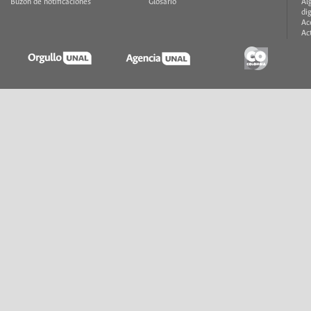
Buzón de notificaciones
Glosario
Al
di
Ac
Ac