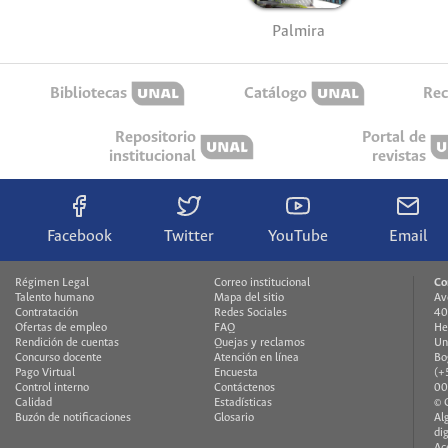
Palmira
Bibliotecas
Catálogo
Rec
Repositorio
Portal de
institucional
revistas
Facebook
Twitter
YouTube
Email
Régimen Legal
Correo institucional
Co
Talento humano
Mapa del sitio
Av
Contratación
Redes Sociales
40
Ofertas de empleo
FAQ
He
Rendición de cuentas
Quejas y reclamos
Un
Concurso docente
Atención en línea
Bo
Pago Virtual
Encuesta
(+
Control interno
Contáctenos
00
Calidad
Estadísticas
© 
Buzón de notificaciones
Glosario
Al
di