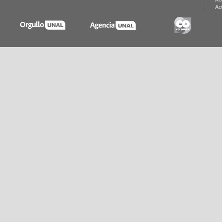
Ac
Ac