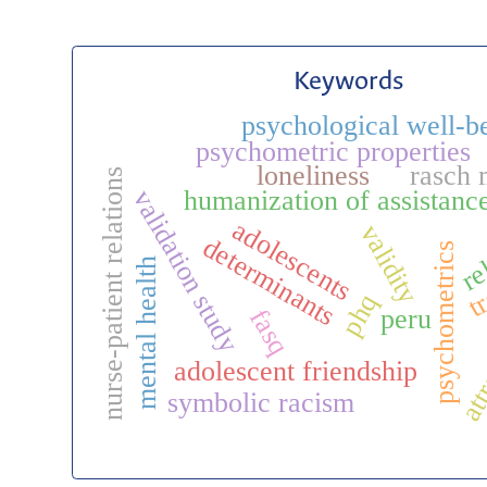
Keywords
psychological well-b
psychometric properties
loneliness
rasch 
nurse-patient relations
humanization of assistanc
validation study
adolescents
rel
validity
determinants
psychometrics
mental health
t
phq
peru
fasq
att
adolescent friendship
symbolic racism