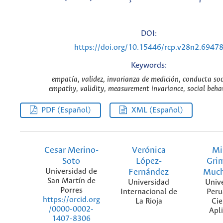
DOI:
https://doi.org/10.15446/rcp.v28n2.6947
Keywords:
empatía, validez, invarianza de medición, conducta soc
empathy, validity, measurement invariance, social beha
PDF (Español)
XML (Español)
Cesar Merino-
Verónica
Mi
Soto
López-
Gri
Universidad de
Fernández
Much
San Martín de
Universidad
Univ
Porres
Internacional de
Peru
https://orcid.org
La Rioja
Cie
/0000-0002-
Apl
1407-8306