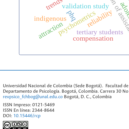
self-determ
humanization of assi
trends
adol
validation study
reliability
phq
psychometrics
indigenous
attraction
tertiary students
compensation
Universidad Nacional de Colombia (Sede Bogotá). Facultad de
Departamento de Psicología. Bogotá, Colombia. Carrera 30 No 
revpsico_fchbog@unal.edu.co
Bogotá, D. C., Colombia
ISSN Impreso: 0121-5469
ISSN En línea: 2344-8644
DOI:
10.15446/rcp