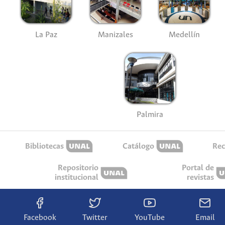
La Paz
Manizales
Medellín
Palmira
Bibliotecas
Catálogo
Rec
Repositorio
Portal de
institucional
revistas
Facebook
Twitter
YouTube
Email