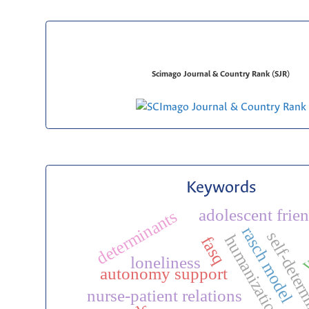
Scimago Journal & Country Rank (SJR)
Keywords
adolescent frie
determinants
rasch model
v
fasq
loneliness
autonomy support
nurse-patient relations