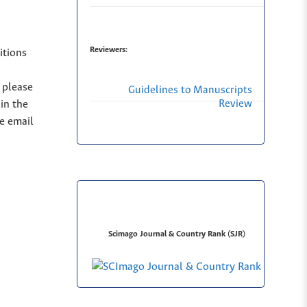
Reviewers:
itions
, please
Guidelines to Manuscripts
Review
in the
se email
Scimago Journal & Country Rank (SJR)