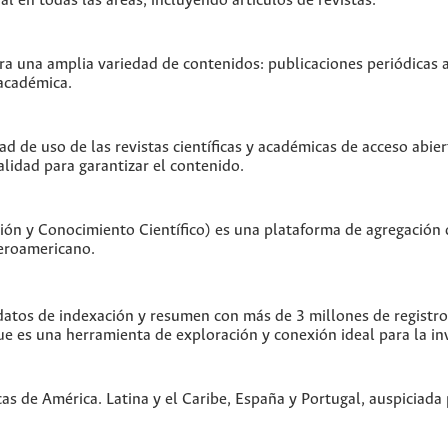
 en todas las áreas, incluyendo artículos de revistas.
 una amplia variedad de contenidos: publicaciones periódicas act
 académica.
ad de uso de las revistas científicas y académicas de acceso abier
alidad para garantizar el contenido.
ón y Conocimiento Científico) es una plataforma de agregación 
beroamericano.
tos de indexación y resumen con más de 3 millones de registros 
ue es una herramienta de exploración y conexión ideal para la in
cas de América. Latina y el Caribe, España y Portugal, auspiciad