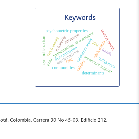
Keywords
psychometric properties
mental health
humanization of assistance
attraction
reliability
symbolic racism
rasch model
validation study
adolescents
phq
discrimination
trends
psychometrics
autonomy support
indigenous
fasq
peru
validity
communities
determinants
tá, Colombia. Carrera 30 No 45-03. Edificio 212.