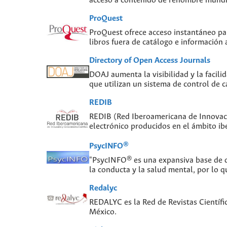
acceso a contenido de renombre mundial
ProQuest
ProQuest ofrece acceso instantáneo para
libros fuera de catálogo e información
Directory of Open Access Journals
DOAJ aumenta la visibilidad y la facilid
que utilizan un sistema de control de c
REDIB
REDIB (Red Iberoamericana de Innovaci
electrónico producidos en el ámbito i
PsycINFO®
"PsycINFO® es una expansiva base de da
la conducta y la salud mental, por lo q
Redalyc
REDALYC es la Red de Revistas Científi
México.