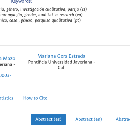
Keywords:
ia, género, investigación cualitativa, pareja (es)
fibromyalgia, gender, qualitative research (en)
nica, casai, gênero, pesquisa qualitativa (pt)
Mariana Gers Estrada
ia Mazo
Pontificia Universidad Javeriana -
eriana -
Cali
-0003-
atistics
How to Cite
Abstract (es)
Abstract (en)
Abstrac