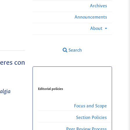
Archives
Announcements
About
Search
jeres con
Editorial policies
algia
Focus and Scope
Section Policies
Peer Review Process