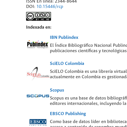
ISSN En línea: 2344-8644
DOI:
10.15446/rcp
Indexada en:
IBN Publindex
El Índice Bibliográfico Nacional Publin
publicaciones científicas y tecnológic
SciELO Colombia
SciELO Colombia es una librería virtual
actualmente en Colombia es gestionada
Scopus
Scopus es una base de datos bibliográf
editores internacionales, incluyendo la
EBSCO Publishing
Como base de datos líder en biblioteca