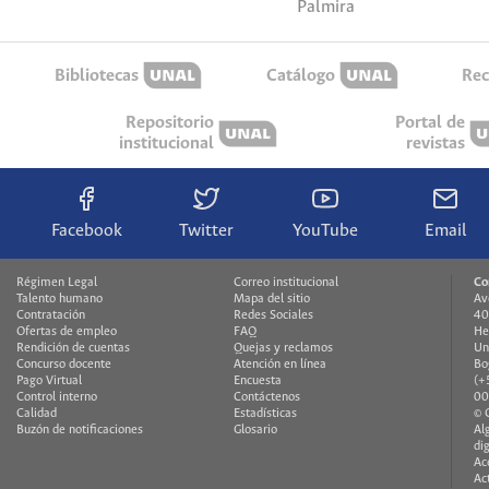
Palmira
Bibliotecas
Catálogo
Rec
Repositorio
Portal de
institucional
revistas
Facebook
Twitter
YouTube
Email
Régimen Legal
Correo institucional
Co
Talento humano
Mapa del sitio
Av
Contratación
Redes Sociales
40
Ofertas de empleo
FAQ
He
Rendición de cuentas
Quejas y reclamos
Un
Concurso docente
Atención en línea
Bo
Pago Virtual
Encuesta
(+
Control interno
Contáctenos
00
Calidad
Estadísticas
© 
Buzón de notificaciones
Glosario
Al
di
Ac
Ac