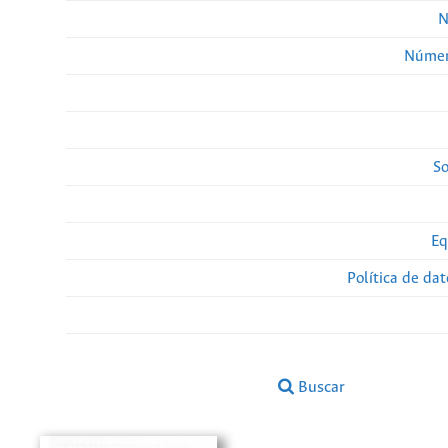
N
Númer
So
Eq
Política de da
Buscar