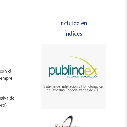
Incluida en
Índices
con el
siempre
usiva de
bro)