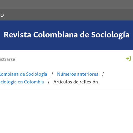
co
Revista Colombiana de Sociología
strarse
lombiana de Sociología
/
Números anteriores
/
ociología en Colombia
/
Artículos de reflexión