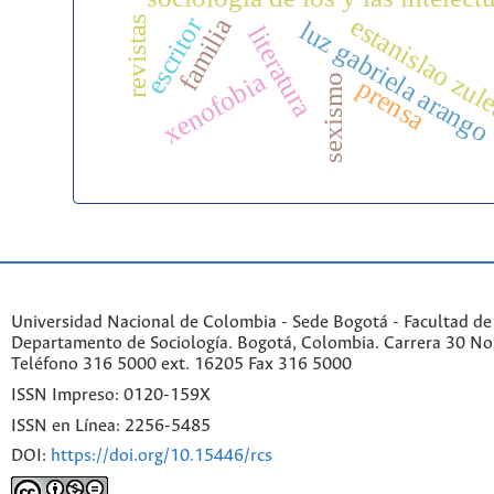
estanislao zul
escritor
revistas
familia
luz gabriela arango
literatura
xenofobia
sexismo
prensa
Universidad Nacional de Colombia - Sede Bogotá - Facultad de
Departamento de Sociología. Bogotá, Colombia. Carrera 30 No 
Teléfono 316 5000 ext. 16205 Fax 316 5000
ISSN Impreso: 0120-159X
ISSN en Línea: 2256-5485
DOI:
https://doi.org/10.15446/rcs