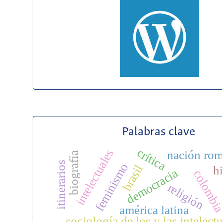
Palabras clave
crítica
intelectuales
nación rom
biografía
itinerarios
feminismo
brasil
h
democracia
colombi
religión
américa latina
sociología de los y las intelect