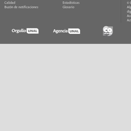
Calidad
Estadísticas
© 
Buzón de notificaciones
Glosario
Al
di
Ac
Ac