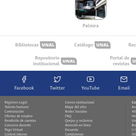
Palmira
Bibliotecas
Catálogo
Rec
Repositorio
Portal de
institucional
revistas
Facebook
Twitter
YouTube
Email
Régimen Legal
Correo institucional
Co
Talento humano
Mapa del sitio
Av
Contratación
Redes Sociales
40
Ofertas de empleo
FAQ
He
Rendición de cuentas
Quejas y reclamos
Un
Concurso docente
Atención en línea
Bo
Pago Virtual
Encuesta
(+
Control interno
Contáctenos
00