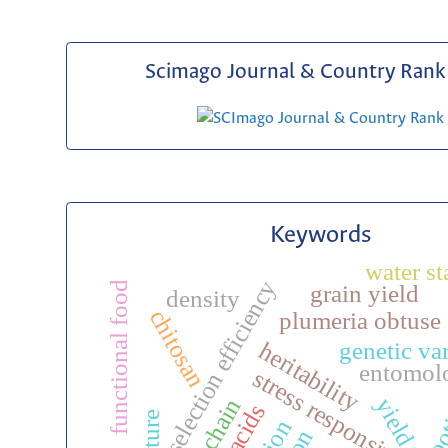
Scimago Journal & Country Rank 
Keywords
water st
selection efficiency
functional food
grain yield
density
chitosan
plumeria obtuse
genetic var
heritability
entomol
stress responsivenes
roo
yield