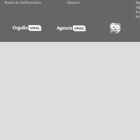
Buzón de notificaciones
Glosario
Al
di
Ac
Ac