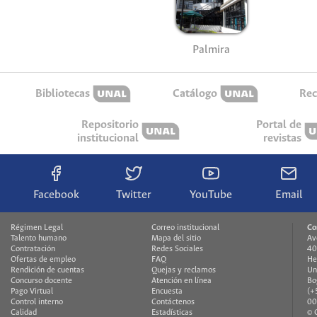
Palmira
Bibliotecas
Catálogo
Rec
Repositorio
Portal de
institucional
revistas
Facebook
Twitter
YouTube
Email
Régimen Legal
Correo institucional
Co
Talento humano
Mapa del sitio
Av
Contratación
Redes Sociales
40
Ofertas de empleo
FAQ
He
Rendición de cuentas
Quejas y reclamos
Un
Concurso docente
Atención en línea
Bo
Pago Virtual
Encuesta
(+
Control interno
Contáctenos
00
Calidad
Estadísticas
© 