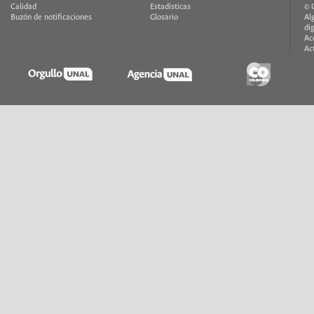
Calidad
Estadísticas
© 
Buzón de notificaciones
Glosario
Al
di
Ac
Ac