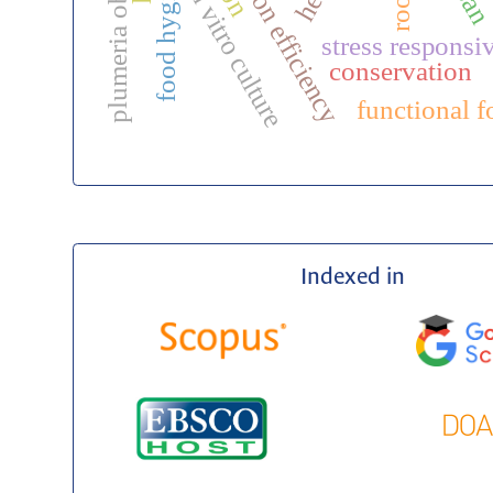
selection efficiency
plumeria obtuse
food hygiene
in vitro culture
stress responsi
conservation
functional 
Indexed in