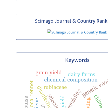
Scimago Journal & Country Rank 
Keywords
grain yield
genetic vari
dairy farms
chemical composition
local rennet
rubiaceae
disinfection
heritability
chitosa
yield
rooting