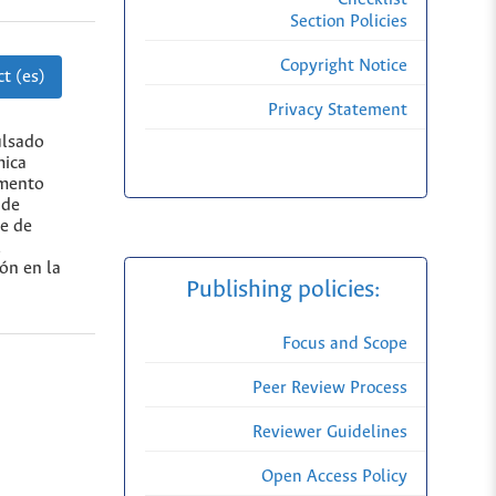
Section Policies
Copyright Notice
t (es)
Privacy Statement
ulsado
mica
umento
 de
te de
l
ón en la
Publishing policies:
Focus and Scope
Peer Review Process
Reviewer Guidelines
Open Access Policy