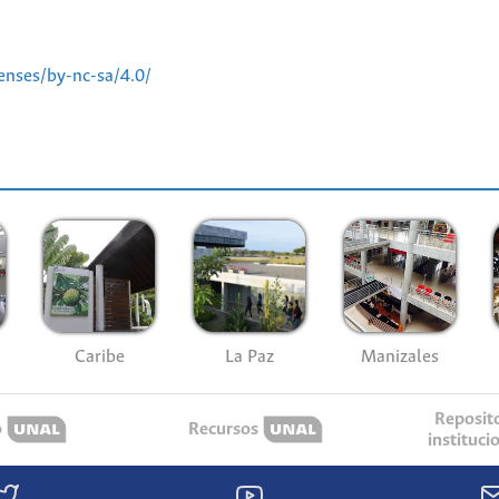
enses/by-nc-sa/4.0/
Caribe
La Paz
Manizales
Reposit
o
Recursos
instituci