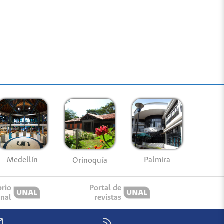
Medellín
Palmira
Orinoquía
orio
Portal de
onal
revistas