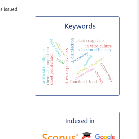
ts issued
Keywords
dairy farms
plant coagulants
disinfection
rubiaceae
in vitro culture
chemical composition
selection efficiency
artificial intelligence
stress responsiveness
heritability
shoot proliferation
rooting
genetic variability
yield
entomología
conservation
chitosan
functional food
Indexed in