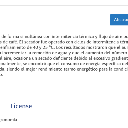
Abstrac
 de forma simultánea con intermitencia térmica y flujo de aire p
os de café. El secador fue operado con ciclos de intermitencia tér
 enfriamiento de 40 y 25 °C. Los resultados mostraron que el a
e a incrementar la remoción de agua y que el aumento del número
del aire, ocasiona un secado deficiente debido al excesivo gradien
nalmente, se encontró que el consumo de energía específica de
a, siendo el mejor rendimiento termo energético para la condici
o.
License
Agronomía