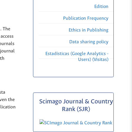
Edition
Publication Frequency
s. The
Ethics in Publishing
 access
Data sharing policy
Journals
 journal
Estadísticas (Google Analytics -
ith
Users) (Visitas)
sta
iven the
Scimago Journal & Country
lication
Rank (SJR)