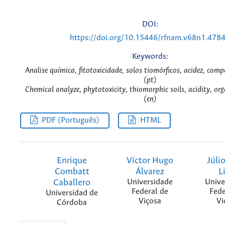
DOI:
https://doi.org/10.15446/rfnam.v68n1.478
Keywords:
Analise química, fitotoxicidade, solos tiomórficos, acidez, comp
(pt)
Chemical analyze, phytotoxicity, thiomorphic soils, acidity, o
(en)
PDF (Português)
HTML
Enrique
Víctor Hugo
Júli
Combatt
Álvarez
L
Caballero
Universidade
Unive
Federal de
Fede
Universidad de
Viçosa
Vi
Córdoba