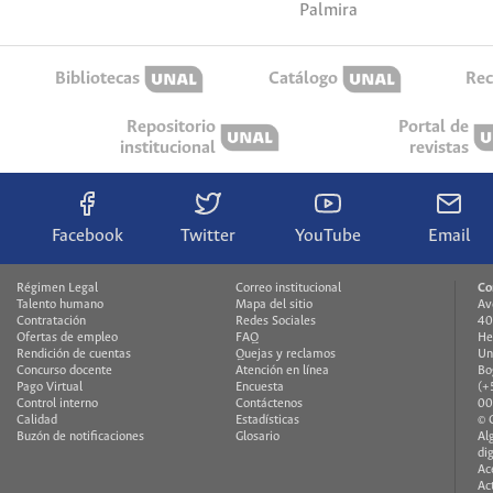
Palmira
Bibliotecas
Catálogo
Rec
Repositorio
Portal de
institucional
revistas
Facebook
Twitter
YouTube
Email
Régimen Legal
Correo institucional
Co
Talento humano
Mapa del sitio
Av
Contratación
Redes Sociales
40
Ofertas de empleo
FAQ
He
Rendición de cuentas
Quejas y reclamos
Un
Concurso docente
Atención en línea
Bo
Pago Virtual
Encuesta
(+
Control interno
Contáctenos
00
Calidad
Estadísticas
© 
Buzón de notificaciones
Glosario
Al
di
Ac
Ac