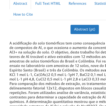
Abstract
Full Text HTML
References
Statist
How to Cite
Abstract (pt)
A acidificação do solo tiomórficos tem como consequência 
de compostos de Al, o que ocasiona o aumento da concent
Al3+ na solução do solo. O objetivo, deste trabalho foi de
teores de Al trocável e ativo extraídos com 12 métodos an
amostras de solos tiomórficos do Brasil e Colômbia. Foi r
ensaio no laboratório com amostras de 12 solos, nove do 
Espírito Santo (Brasil) e três da Colômbia. Os métodos av
KCl 1 mol L-1, Ca(OAc)2 0,5 mol L-1pH 7, BaCl2 0,1 mol
mol L-1 pH 4,8, CuCl2 0,5 mol L-1 pH 2,8 e LaCl3 0,33 mol
Para comparação dos métodos de extração, os tratament
delineamento fatorial 12x12, dispostos em blocos casuali
repetições. Foram utilizados analise de variância, estatístic
contrastes para determinar a capacidade de extração de A
químicos. A determinação quantitativa mostrou que o mé