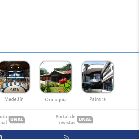
Medellín
Palmira
Orinoquía
orio
Portal de
onal
revistas