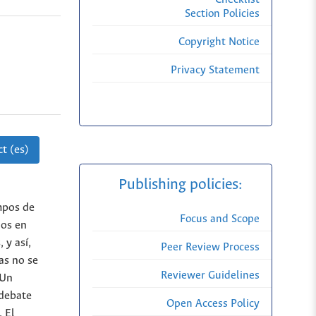
Section Policies
Copyright Notice
Privacy Statement
t (es)
Publishing policies:
empos de
Focus and Scope
nos en
 y así,
Peer Review Process
as no se
Reviewer Guidelines
 Un
 debate
Open Access Policy
. El