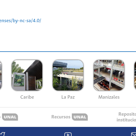
enses/by-nc-sa/4.0/
Caribe
La Paz
Manizales
Reposit
o
Recursos
instituci