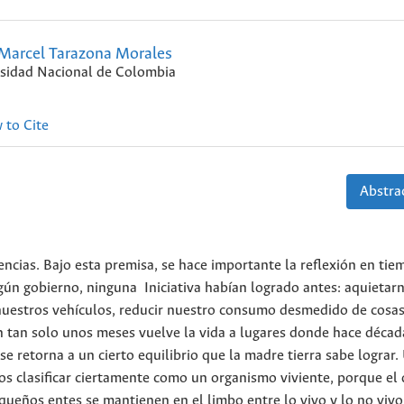
 Marcel Tarazona Morales
sidad Nacional de Colombia
 to Cite
Abstrac
encias. Bajo esta premisa, se hace importante la reflexión en ti
ún gobierno, ninguna Iniciativa habían logrado antes: aquietar
 nuestros vehículos, reducir nuestro consumo desmedido de cosas,
n tan solo unos meses vuelve la vida a lugares donde hace décad
 se retorna a un cierto equilibrio que la madre tierra sabe lograr.
s clasificar ciertamente como un organismo viviente, porque el
equeños entes se mantienen en el limbo entre lo vivo y lo no vivo