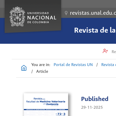
revistas.unal.edu.
Revista de l
Re
You are in:
Portal de Revistas UN
/
Revista 
/
Article
Published
29-11-2025