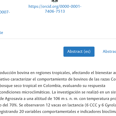
https://orcid.org/0000-0001-
7406-7513
-0007-
te
Abstract (es)
Abstrac
producción bovina en regiones tropicales, afectando el bienestar a
bjetivo caracterizar el comportamiento de bovinos de las razas C
bosque seco tropical en Colombia, evaluando su respuesta
ondiciones microclimáticas. La investigación se realizó en un si
a de Agrosavia a una altitud de 106 m s. n. m. con temperatura p
 del 70%. Se observaron 12 vacas en lactancia (6 CCC y 6 Gyrol
registrando 20 variables comportamentales e indicadores bioclim