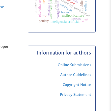
veterinary public health
postgraduate education
veterinary surgery
one health
veterinary specialization
phytotherapy
welfare
wild birds
nse
.
honey
meliponiculture
zoo
dogs
insects
poultry
inteligencia artificial
roper
Information for authors
Online Submissions
Author Guidelines
Copyright Notice
Privacy Statement