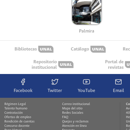
Palmira
Bibliotecas
Catálogo
Rec
Repositorio
Portal de
institucional
revistas
Facebook
Twitter
YouTube
Email
Régimen Legal
Correo institucional
Co
Talento humano
Mapa del sitio
Av
Contratación
Redes Sociales
40
Ofertas de empleo
FAQ
He
Rendición de cuentas
Quejas y reclamos
Un
Concurso docente
Atención en línea
Bo