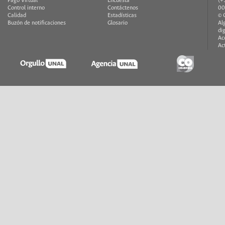
Pago Virtual
Encuesta
(+
Control interno
Contáctenos
00
Calidad
Estadísticas
© 
Buzón de notificaciones
Glosario
Al
di
Ac
Ac