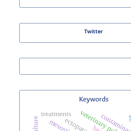
Twitter
Keywords
veterinary public h
treatments
contamina
a
ectoparasites
mesostigmata