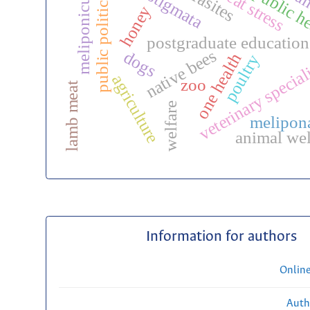
meliponiculture
heat stress
public politic
honey
postgraduate education
veterinary special
native bees
dogs
one health
poultry
agriculture
zoo
lamb meat
welfare
melipon
animal wel
Information for authors
Onlin
Auth