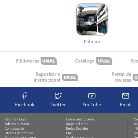
Palmira
Bibliotecas
Catálogo
Rec
Repositorio
Portal de
institucional
revistas
Facebook
Twitter
YouTube
Email
Régimen Legal
Correo institucional
Co
Talento humano
Mapa del sitio
Av
Contratación
Redes Sociales
40
Ofertas de empleo
FAQ
He
Rendición de cuentas
Quejas y reclamos
Un