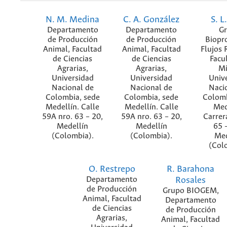
N. M. Medina
C. A. González
S. L
Departamento
Departamento
G
de Producción
de Producción
Biopr
Animal, Facultad
Animal, Facultad
Flujos 
de Ciencias
de Ciencias
Facu
Agrarias,
Agrarias,
Mi
Universidad
Universidad
Univ
Nacional de
Nacional de
Naci
Colombia, sede
Colombia, sede
Colomb
Medellín. Calle
Medellín. Calle
Med
59A nro. 63 – 20,
59A nro. 63 – 20,
Carrer
Medellín
Medellín
65 
(Colombia).
(Colombia).
Med
(Col
O. Restrepo
R. Barahona
Departamento
Rosales
de Producción
Grupo BIOGEM,
Animal, Facultad
Departamento
de Ciencias
de Producción
Agrarias,
Animal, Facultad