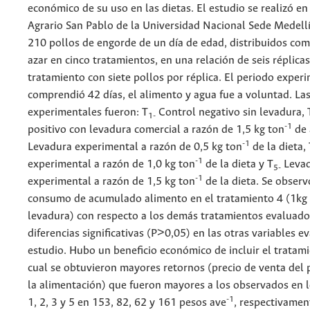
económico de su uso en las dietas. El estudio se realizó en
Agrario San Pablo de la Universidad Nacional Sede Medellín
210 pollos de engorde de un día de edad, distribuidos co
azar en cinco tratamientos, en una relación de seis réplica
tratamiento con siete pollos por réplica. El periodo exper
comprendió 42 días, el alimento y agua fue a voluntad. Las
experimentales fueron: T
Control negativo sin levadura, 
1-
-1
positivo con levadura comercial a razón de 1,5 kg ton
de 
-1
Levadura experimental a razón de 0,5 kg ton
de la dieta,
-1
experimental a razón de 1,0 kg ton
de la dieta y T
Leva
5-
-1
experimental a razón de 1,5 kg ton
de la dieta. Se obser
consumo de acumulado alimento en el tratamiento 4 (1kg
levadura) con respecto a los demás tratamientos evaluad
diferencias significativas (P>0,05) en las otras variables e
estudio. Hubo un beneficio económico de incluir el tratami
cual se obtuvieron mayores retornos (precio de venta del 
la alimentación) que fueron mayores a los observados en 
-1
1, 2, 3 y 5 en 153, 82, 62 y 161 pesos ave
, respectivamen