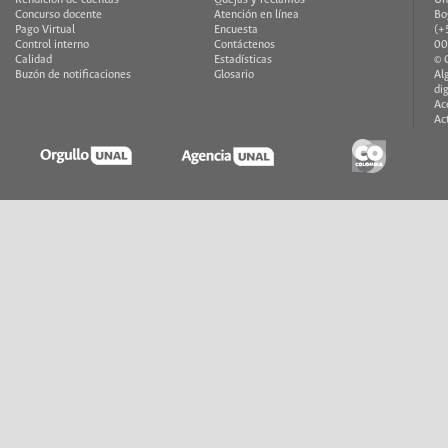
Concurso docente
Atención en línea
Bo
Pago Virtual
Encuesta
(+
Control interno
Contáctenos
00
Calidad
Estadísticas
© 
Buzón de notificaciones
Glosario
Al
di
Ac
Ac