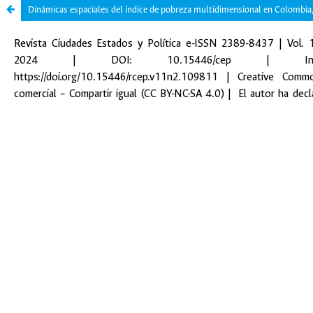
Dinámicas espaciales del índice de pobreza multidimensional en Colombi