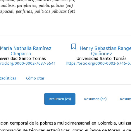
análisis, peripheries, public policies (en)
spacial, periferias, políticas públicas (pt)
María Nathalia Ramírez
Henry Sebastian Range
Chaparro
Quiñonez
niversidad Santo Tomás
Universidad Santo Tomás
/orcid.org/0000-0002-7637-5541
https://orcid.org/0000-0002-6745-6
tadísticas
Cómo citar
Resumen (es)
Resumen (en)
Resum
volución temporal de la pobreza multidimensional en Colombia, utiliz
mbinación de técnicas estadísticas, como el índice de Moran, y de 