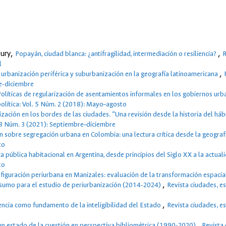
zury,
,
Popayán, ciudad blanca: ¿antifragilidad, intermediación o resiliencia?
R
l
,
 urbanización periférica y suburbanización en la geografía latinoamericana
re-diciembre
olíticas de regularización de asentamientos informales en los gobiernos ur
política: Vol. 5 Núm. 2 (2018): Mayo–agosto
ización en los bordes de las ciudades. “Una revisión desde la historia del háb
. 8 Núm. 3 (2021): Septiembre–diciembre
ón sobre segregación urbana en Colombia: una lectura crítica desde la geogra
to
ca pública habitacional en Argentina, desde principios del Siglo XX a la actua
to
nfiguración periurbana en Manizales: evaluación de la transformación espacial
,
nsumo para el estudio de periurbanización (2014-2024)
Revista ciudades, e
,
lencia como fundamento de la inteligibilidad del Estado
Revista ciudades, e
,
 un estado de la cuestión en perspectiva bibliométrica (1990-2020)
Revista 