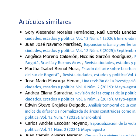
Artículos similares
Sory Alexander Morales Fernández, Raúl Cortés Landá
ciudades, estados y política: Vol. 13 Núm. 1 (2026): Enero-abri
Juan José Navarro Martínez,
Expansión urbana y periferia:
ciudades, estados y política: Vol. 12 Núm. 3 (2025): Septiemb
Angélica Moreno Calderón, Nicolás Garzón Rodríguez,
P
,
Bogotá, Brasilia y Buenos Aires
Revista ciudades, estados y 
Martha Isabel Bernal Mora,
Estado del arte sobre la urban
,
del sur de Bogotá”
Revista ciudades, estados y política: Vol
Jose Mario Mayorga Henao,
Una revisión de la investigaci
ciudades, estados y política: Vol. 6 Núm. 2 (2019): Mayo–agos
Andrea Eliana Sarracina,
Revisión de las etapas de la políti
ciudades, estados y política: Vol. 6 Núm. 2 (2019): Mayo–agos
Edwin Steve Grajales Delgado,
Análisis temporal de la co
índice de diferencia normalizada de áreas construidas como i
política: Vol. 12 Núm. 1 (2025): Enero-abril
Carlos Andrés Escobar Moyano,
Espacialización de la vio
política: Vol. 11 Núm. 2 (2024): Mayo-agosto
Juan Camilo Alvarez Naranjo,
Geografía y vivienda social: