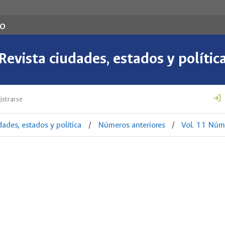
co
Revista ciudades, estados y polític
istrarse
dades, estados y política
/
Números anteriores
/
Vol. 11 Núm