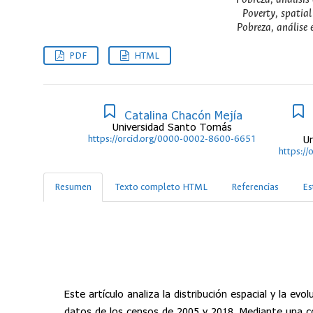
Poverty, spatial 
Pobreza, análise e
PDF
HTML
Catalina Chacón Mejía
Universidad Santo Tomás
https://orcid.org/0000-0002-8600-6651
U
https:/
Resumen
Texto completo HTML
Referencias
Es
Este artículo analiza la distribución espacial y la e
datos de los censos de 2005 y 2018. Mediante una co