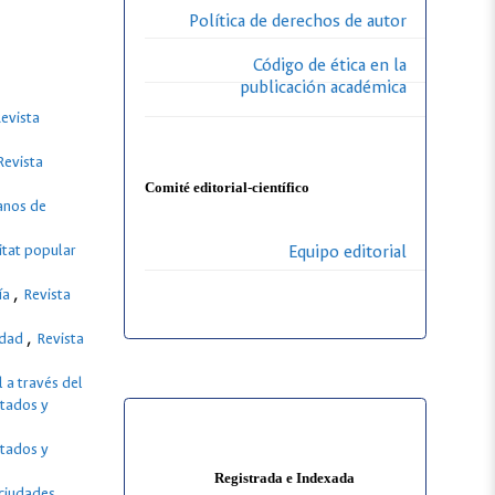
Política de derechos de autor
Código de ética en la
publicación académica
evista
Revista
Comité editorial-científico
banos de
itat popular
Equipo editorial
,
fía
Revista
,
lidad
Revista
 a través del
stados y
stados y
Registrada e Indexada
ciudades,