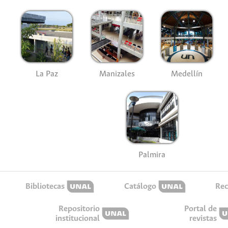
La Paz
Manizales
Medellín
Palmira
Bibliotecas
Catálogo
Rec
Repositorio
Portal de
institucional
revistas