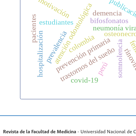
motivación
publicac
atención odontológica
demencia
pacientes
bifosfonatos
estudiantes
neumonía vira
osteonecr
prevalencia
hospitalización
colombia
prevención primaria
fen
somnolencia
trastornos del sueño
rinov
perú
covid-19
Revista de la Facultad de Medicina
- Universidad Nacional de 