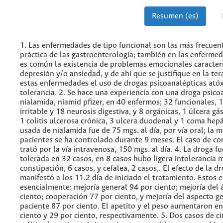
Resumen (es)
1. Las enfermedades de tipo funcional son las más frecuent
práctica de las gastroenterología; también en las enferme
es común la existencia de problemas emocionales caracter
depresión y/o ansiedad, y de ahí que se justifique en la te
estas enfermedades el uso de drogas psicoanalépticas ató
tolerancia. 2. Se hace una experiencia con una droga psicoa
nialamida, niamid pfizer, en 40 enfermos; 32 funcionales, 
irritable y 18 neurosis digestiva, y 8 orgánicas, 1 úlcera gást
1 colitis ulcerosa crónica, 3 ulcera duodenal y 1 coma hepá
usada de nialamida fue de 75 mgs. al día, por vía oral; la m
pacientes se ha controlado durante 9 meses. El caso de co
trató por la vía intravenosa, 150 mgs. al día. 4. La droga f
tolerada en 32 casos, en 8 casos hubo ligera intolerancia 
constipación, 6 casos, y cefalea, 2 casos,. El efecto de la d
manifestó a los 11.2 día de iniciado el tratamiento. Estos 
esencialmente: mejoría general 94 por ciento; mejoría del
ciento; cooperación 77 por ciento, y mejoría del aspecto g
paciente 87 por ciento. El apetito y el peso aumentaron en
ciento y 29 por ciento, respectivamente. 5. Dos casos de ci