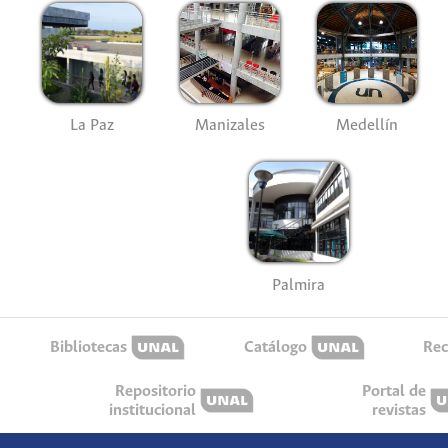
La Paz
Manizales
Medellín
Palmira
Bibliotecas
Catálogo
Rec
Repositorio
Portal de
institucional
revistas