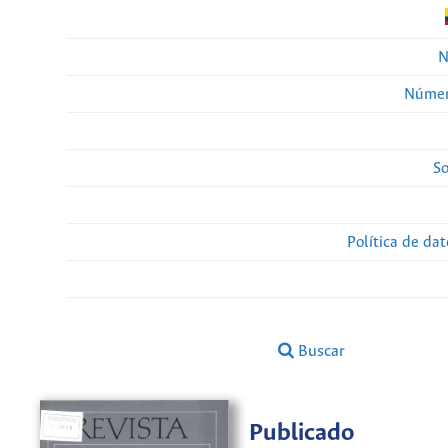
N
Númer
So
Política de da
Buscar
Publicado