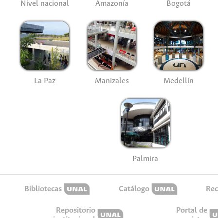
Nivel nacional
Amazonía
Bogotá
La Paz
Manizales
Medellín
Palmira
Bibliotecas
Catálogo
Rec
Repositorio
Portal de