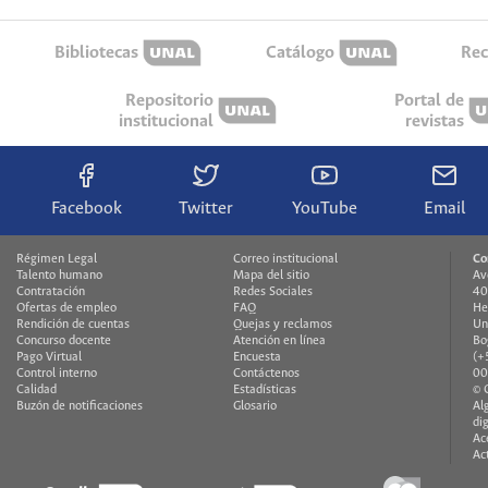
Bibliotecas
Catálogo
Rec
Repositorio
Portal de
institucional
revistas
Facebook
Twitter
YouTube
Email
Régimen Legal
Correo institucional
Co
Talento humano
Mapa del sitio
Av
Contratación
Redes Sociales
40
Ofertas de empleo
FAQ
He
Rendición de cuentas
Quejas y reclamos
Un
Concurso docente
Atención en línea
Bo
Pago Virtual
Encuesta
(+
Control interno
Contáctenos
00
Calidad
Estadísticas
© 
Buzón de notificaciones
Glosario
Al
di
Ac
Ac