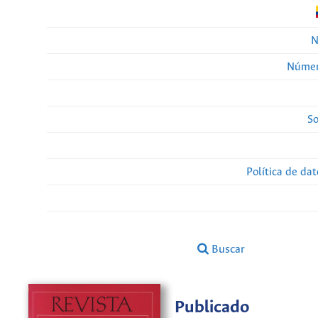
N
Númer
So
Política de da
Buscar
Publicado