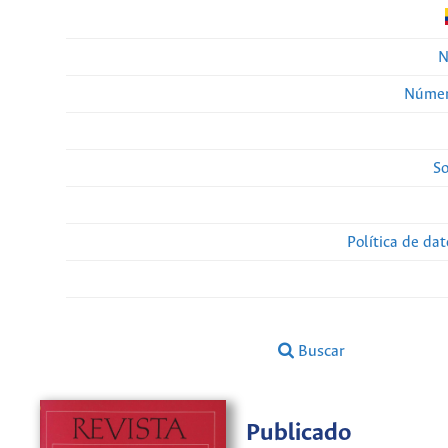
N
Númer
So
Política de da
Buscar
Publicado