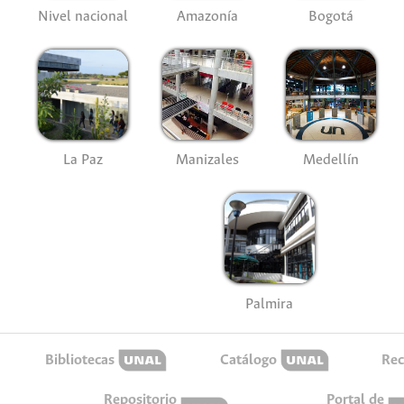
Nivel nacional
Amazonía
Bogotá
La Paz
Manizales
Medellín
Palmira
Bibliotecas
Catálogo
Rec
Repositorio
Portal de