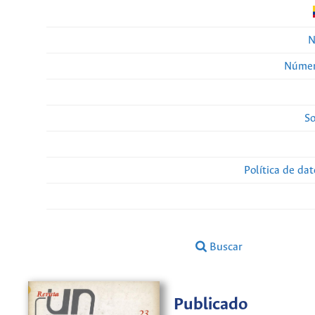
N
Númer
So
Política de da
Buscar
Publicado