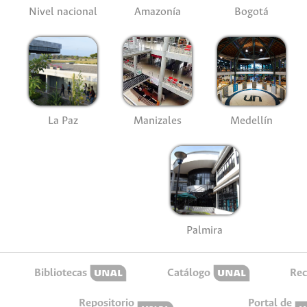
Nivel nacional
Amazonía
Bogotá
La Paz
Manizales
Medellín
Palmira
Bibliotecas
Catálogo
Rec
Repositorio
Portal de