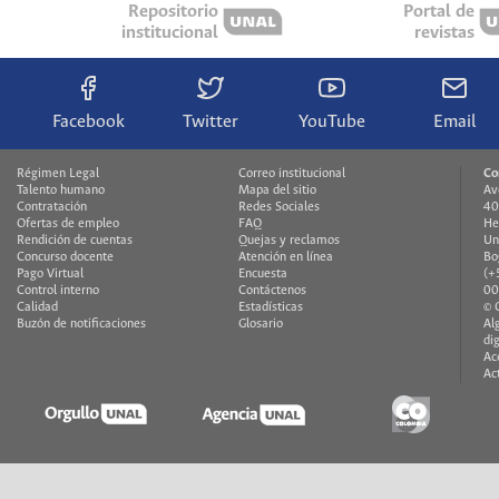
Repositorio
Portal de
institucional
revistas
Facebook
Twitter
YouTube
Email
Régimen Legal
Correo institucional
Co
Talento humano
Mapa del sitio
Av
Contratación
Redes Sociales
40
Ofertas de empleo
FAQ
He
Rendición de cuentas
Quejas y reclamos
Un
Concurso docente
Atención en línea
Bo
Pago Virtual
Encuesta
(+
Control interno
Contáctenos
00
Calidad
Estadísticas
© 
Buzón de notificaciones
Glosario
Al
di
Ac
Ac