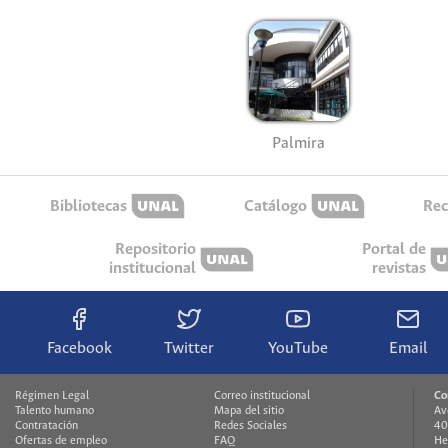
Palmira
Bibliotecas
Catálogo
Rec
Repositorio
Portal de
institucional
revistas
Facebook
Twitter
YouTube
Email
Régimen Legal
Correo institucional
Co
Talento humano
Mapa del sitio
Av
Contratación
Redes Sociales
40
Ofertas de empleo
FAQ
He