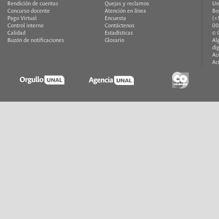
Rendición de cuentas
Quejas y reclamos
Un
Concurso docente
Atención en línea
Bo
Pago Virtual
Encuesta
(+
Control interno
Contáctenos
00
Calidad
Estadísticas
© 
Buzón de notificaciones
Glosario
Al
di
Ac
Ac