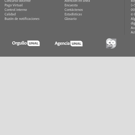
Concurso docente
Atención en línea
Bo
Pago Virtual
Encuesta
(+
Control interno
Contáctenos
00
Calidad
Estadísticas
© 
Buzón de notificaciones
Glosario
Al
di
Ac
Ac