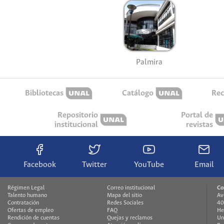
Palmira
Bibliotecas
Catálogo
Rec
Repositorio
Portal de
institucional
revistas
Facebook
Twitter
YouTube
Email
Régimen Legal
Correo institucional
Co
Talento humano
Mapa del sitio
Av
Contratación
Redes Sociales
40
Ofertas de empleo
FAQ
He
Rendición de cuentas
Quejas y reclamos
Un