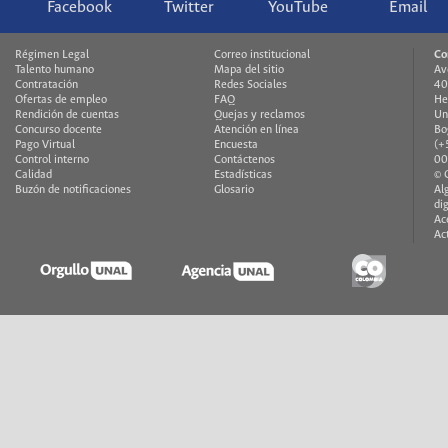
Facebook
Twitter
YouTube
Email
Régimen Legal
Correo institucional
Co
Talento humano
Mapa del sitio
Av
Contratación
Redes Sociales
40
Ofertas de empleo
FAQ
He
Rendición de cuentas
Quejas y reclamos
Un
Concurso docente
Atención en línea
Bo
Pago Virtual
Encuesta
(+
Control interno
Contáctenos
00
Calidad
Estadísticas
© 
Buzón de notificaciones
Glosario
Al
di
Ac
Ac