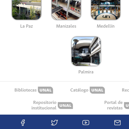
La Paz
Manizales
Medellín
Palmira
Bibliotecas
Catálogo
Rec
Repositorio
Portal de
institucional
revistas