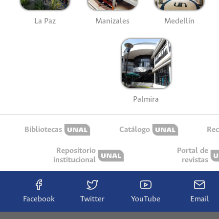
La Paz
Manizales
Medellín
Palmira
Bibliotecas
Catálogo
Rec
Repositorio
Portal de
institucional
revistas
Facebook
Twitter
YouTube
Email