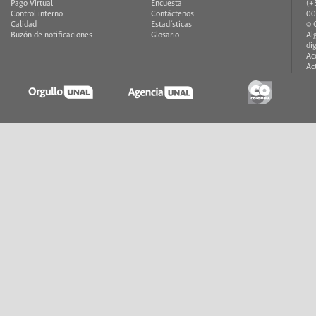
Pago Virtual
Encuesta
(+
Control interno
Contáctenos
00
Calidad
Estadísticas
© 
Buzón de notificaciones
Glosario
Al
di
Ac
Ac