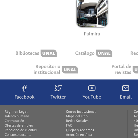
Palmira
Bibliotecas
Catálogo
Rec
Repositorio
Portal de
institucional
revistas
Facebook
Twitter
YouTube
Email
Régimen Legal
Correo institucional
Co
Talento humano
Mapa del sitio
Av
Contratación
Redes Sociales
40
Ofertas de empleo
FAQ
He
Rendición de cuentas
Quejas y reclamos
Un
Concurso docente
Atención en línea
Bo