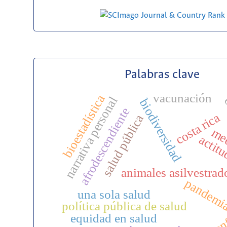
Palabras clave
vacunación
bioestadística
narrativa personal
c
biodiversidad
afrodescendiente
costa rica
salud pública
me
actit
animales asilvestrad
pandemi
una sola salud
en
política pública de salud
equidad en salud