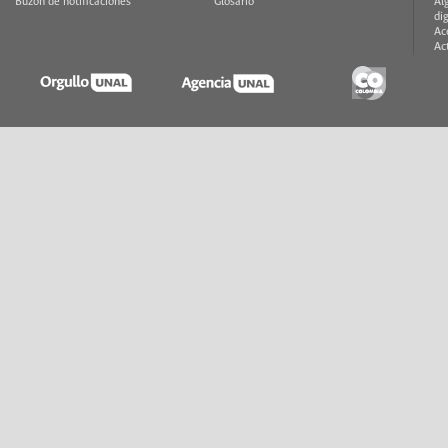
Buzón de notificaciones
Glosario
Al
di
Ac
Ac