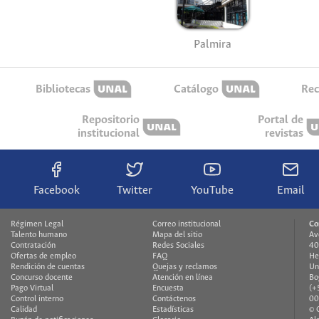
Palmira
Bibliotecas
Catálogo
Rec
Repositorio
Portal de
institucional
revistas
Facebook
Twitter
YouTube
Email
Régimen Legal
Correo institucional
Co
Talento humano
Mapa del sitio
Av
Contratación
Redes Sociales
40
Ofertas de empleo
FAQ
He
Rendición de cuentas
Quejas y reclamos
Un
Concurso docente
Atención en línea
Bo
Pago Virtual
Encuesta
(+
Control interno
Contáctenos
00
Calidad
Estadísticas
© 