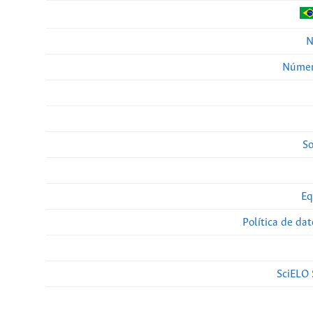
N
Númer
So
Eq
Política de da
SciELO 