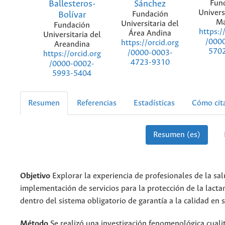
Ballesteros-
Sánchez
Fun
Univers
Bolívar
Fundación
Ma
Universitaria del
Fundación
https:/
Área Andina
Universitaria del
/000
https://orcid.org
Areandina
570
/0000-0003-
https://orcid.org
4723-9310
/0000-0002-
5993-5404
Resumen
Referencias
Estadísticas
Cómo cit
Resumen (es)
Objetivo
Explorar la experiencia de profesionales de la salu
implementación de servicios para la protección de la lact
dentro del sistema obligatorio de garantía a la calidad en
Método
Se realizó una investigación fenomenológica cualit