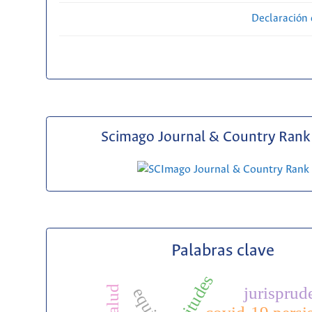
Declaración 
Scimago Journal & Country Rank 
Palabras clave
actitudes
jurisprud