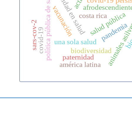
política pública de salud
equidad en salud
covid-19 persi
afrodescendient
vacunación
animales asilv
salud pública
bioe
costa rica
sars-cov-2
pandemia
covid-19
una sola salud
biodiversidad
paternidad
américa latina