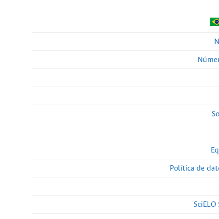
N
Númer
So
Eq
Política de da
SciELO 