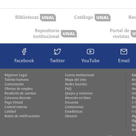
Bibliotecas
Catálogo
Rec
Repositorio
Portal de
institucional
revistas
Facebook
Twitter
YouTube
Email
Régimen Legal
Correo institucional
Co
Talento humano
Mapa del sitio
Av
Contratación
Redes Sociales
40
Ofertas de empleo
FAQ
He
Rendición de cuentas
Quejas y reclamos
Un
Concurso docente
Atención en línea
Bo
Pago Virtual
Encuesta
(+
Control interno
Contáctenos
00
Calidad
Estadísticas
© 
Buzón de notificaciones
Glosario
Al
di
Ac
Ac