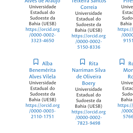
Alves de Araújo
Teixeira Santos
Pire
Universidade
Correia
Unive
Estadual do
Esta
Universidade
Sudoeste da
Sudo
Estadual do
Bahia (UESB)
Bahia
Sudoeste da
https://orcid.org
https:/
Bahia (UESB)
/0000-0002-
/000
https://orcid.org
3323-4650
915
/0000-0002-
5150-8336
Alba
Rita
R
Benemérita
Narriman Silva
Mon
Alves Vilela
de Oliveira
R
Universidade
Boery
Unive
Estadual do
Esta
Universidade
Sudoeste da
Sudo
Estadual do
Bahia (UESB)
Bahia
Sudoeste da
https://orcid.org
https:/
Bahia (UESB)
/0000-0003-
/000
https://orcid.org
2110-1751
576
/0000-0002-
7823-9498