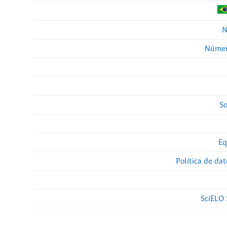
N
Númer
So
Eq
Política de da
SciELO 