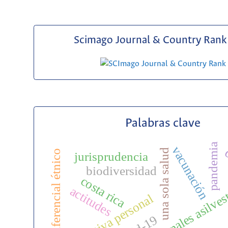
Scimago Journal & Country Rank 
Palabras clave
pandemia
vacunación
una sola salud
enfoque diferencial étnico
jurisprudencia
biodiversidad
costa rica
animales asilves
actitudes
narrativa personal