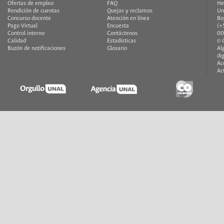
Ofertas de empleo
FAQ
He
Rendición de cuentas
Quejas y reclamos
Un
Concurso docente
Atención en línea
Bo
Pago Virtual
Encuesta
(+
Control interno
Contáctenos
00
Calidad
Estadísticas
© 
Buzón de notificaciones
Glosario
Al
di
Ac
Ac