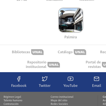
Palmira
Bibliotecas
Catálogo
Rec
Repositorio
Portal de
institucional
revistas
Facebook
Twitter
YouTube
Email
Régimen Legal
Correo institucional
Co
Talento humano
Mapa del sitio
Av
Contratación
Redes Sociales
40