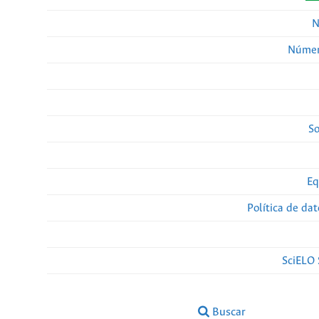
N
Númer
So
Eq
Política de da
SciELO 
Buscar