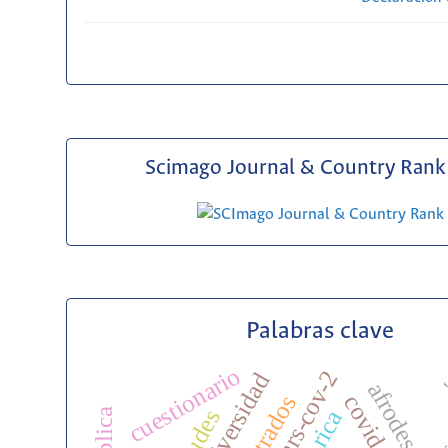
Scimago Journal & Country Rank 
Palabras clave
cuestionario
sars-cov-2
biodiversidad
enf
covid-19