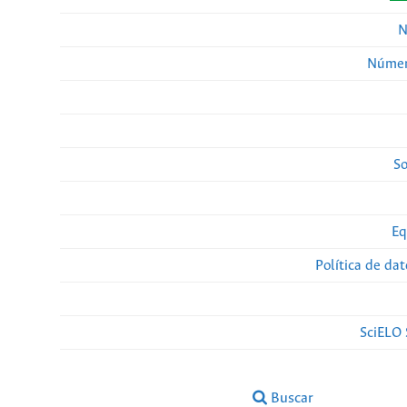
N
Númer
So
Eq
Política de da
SciELO 
Buscar