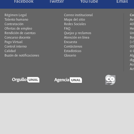
Facebook
Twitter
YouTube
Email
Régimen Legal
Correo institucional
Co
Talento humano
Mapa del sitio
Av
Contratación
Redes Sociales
40
Ofertas de empleo
FAQ
He
Rendición de cuentas
Quejas y reclamos
Un
Concurso docente
Atención en línea
Bo
Pago Virtual
Encuesta
(+
Control interno
Contáctenos
00
Calidad
Estadísticas
© 
Buzón de notificaciones
Glosario
Al
di
Ac
Ac