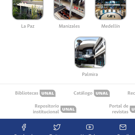
La Paz
Manizales
Medellín
Palmira
Bibliotecas
Catálogo
Rec
Repositorio
Portal de
institucional
revistas