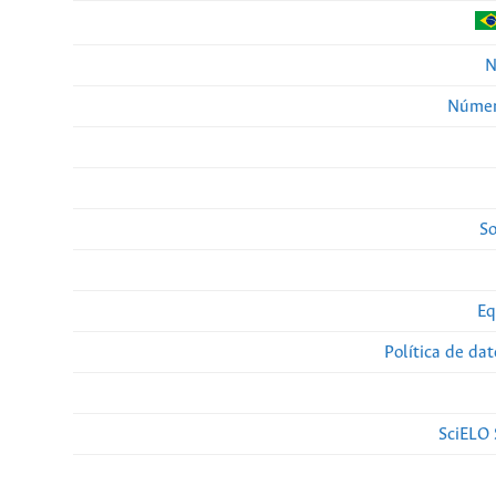
N
Númer
So
Eq
Política de da
SciELO 