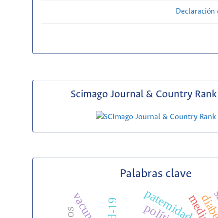
Declaración 
Scimago Journal & Country Rank 
Palabras clave
paternidad
vacunación
medicin