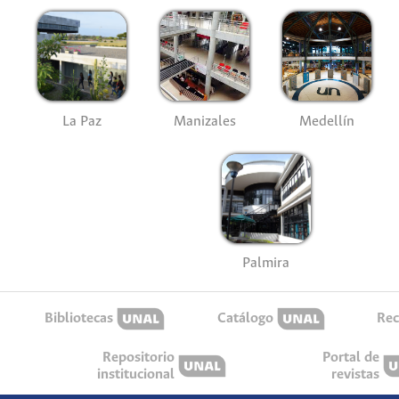
La Paz
Manizales
Medellín
Palmira
Bibliotecas
Catálogo
Rec
Repositorio
Portal de
institucional
revistas