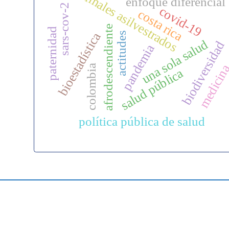
animales asilvestrados
enfoque diferencial
sars-cov-2
covid-19
costa rica
afrodescendiente
paternidad
bioestadística
actitudes
una sola salud
biodiversidad
pandemia
medicin
colombia
salud pública
política pública de salud