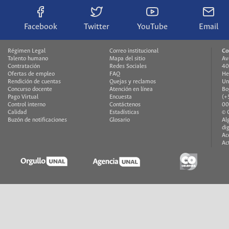
Facebook
Twitter
YouTube
Email
Régimen Legal
Correo institucional
Co
Talento humano
Mapa del sitio
Av
Contratación
Redes Sociales
40
Ofertas de empleo
FAQ
He
Rendición de cuentas
Quejas y reclamos
Un
Concurso docente
Atención en línea
Bo
Pago Virtual
Encuesta
(+
Control interno
Contáctenos
00
Calidad
Estadísticas
© 
Buzón de notificaciones
Glosario
Al
di
Ac
Ac