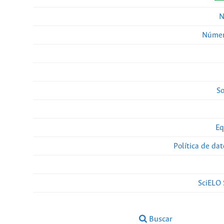
N
Númer
So
Eq
Política de da
SciELO 
Buscar