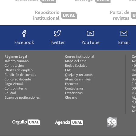
Repositorio
Portal de
institucional
revistas
Facebook
Twitter
YouTube
Email
Régimen Legal
Correo institucional
Co
Talento humano
Mapa del sitio
Av
Contratación
Redes Sociales
40
Ofertas de empleo
FAQ
He
Rendición de cuentas
Quejas y reclamos
Un
Concurso docente
Atención en línea
Bo
Pago Virtual
Encuesta
(+
Control interno
Contáctenos
00
Calidad
Estadísticas
© 
Buzón de notificaciones
Glosario
Al
di
Ac
Ac