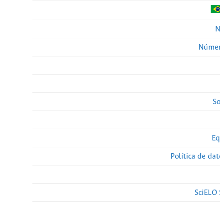
N
Númer
So
Eq
Política de da
SciELO 