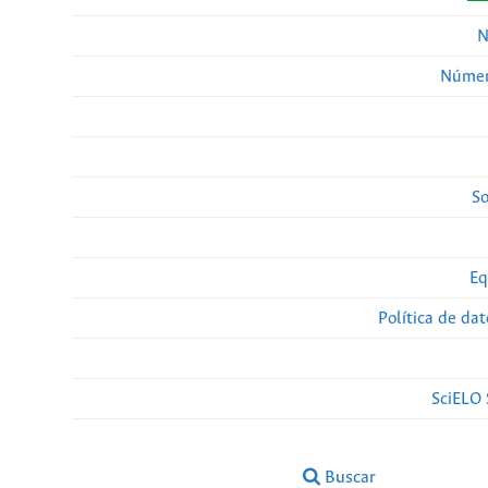
N
Númer
So
Eq
Política de da
SciELO 
Buscar