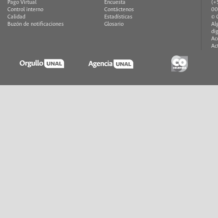
Pago Virtual
Encuesta
(+
Control interno
Contáctenos
00
Calidad
Estadísticas
© 
Buzón de notificaciones
Glosario
Al
di
Ac
Ac