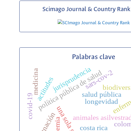
Scimago Journal & Country Rank 
Palabras clave
jurisprudencia
sars-cov-2
medicina
política pública de salud
actitudes
biodivers
salud pública
enferm
covid-19
longevidad
una sola salud
vacunación
animales asilvestra
pandemia
colo
costa rica