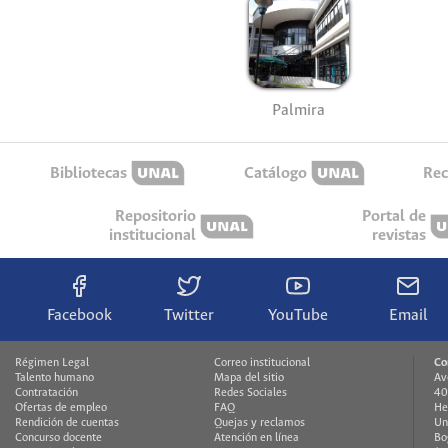
Palmira
Bibliotecas
Catálogo
Rec
Repositorio
Portal de
institucional
revistas
Facebook
Twitter
YouTube
Email
Régimen Legal
Correo institucional
Co
Talento humano
Mapa del sitio
Av
Contratación
Redes Sociales
40
Ofertas de empleo
FAQ
He
Rendición de cuentas
Quejas y reclamos
Un
Concurso docente
Atención en línea
Bo