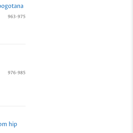
 bogotana
963-975
976-985
rom hip