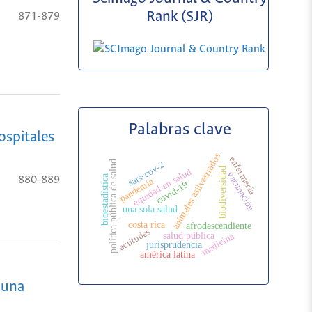
Rank (SJR)
871-879
Palabras clave
ospitales
animales asilvestrados
enfermería
política pública de salud
sars-cov-2
biodiversidad
equidad en salud
vacunación
bioestadística
880-889
pandemia
covid-19
una sola salud
costa rica
afrodescendiente
actitudes
salud pública
medicina
jurisprudencia
américa latina
 una