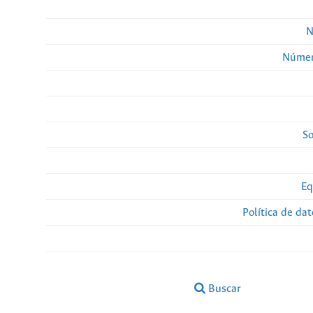
N
Númer
So
Eq
Política de da
Buscar