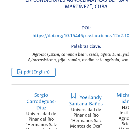
EN CONDICIONES AGROCLIMÁTICAS DE “SAN
MARTÍNEZ”, CUBA
DOI:
https://doi.org/10.15446/rev.fac.cienc.v12n2.
Palabras clave:
Agroecosystem, common bean, seeds, agricultural yiel
Agroecosistema, frijol común, rendimiento agrícola, semi
pdf (English)
Sergio
Miche
Yoerlandy
Carrodeguas-
Sá
Santana-Baños
Díaz
Nat
Universidad de
Insti
Universidad de
Pinar del Río
Agric
Pinar del Río
"Hermanos Saíz
Sci
"Hermanos Saíz
Montes de Oca"