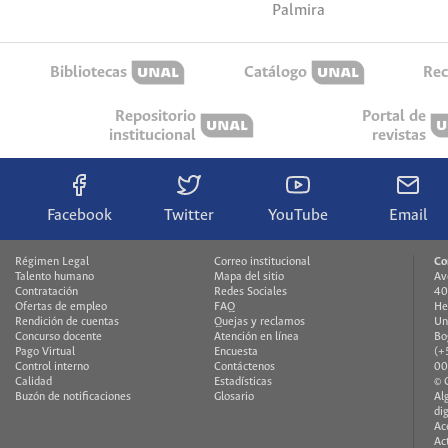
Palmira
Bibliotecas
Catálogo
Rec
Repositorio
Portal de
institucional
revistas
Facebook
Twitter
YouTube
Email
Régimen Legal
Correo institucional
Co
Talento humano
Mapa del sitio
Av
Contratación
Redes Sociales
40
Ofertas de empleo
FAQ
He
Rendición de cuentas
Quejas y reclamos
Un
Concurso docente
Atención en línea
Bo
Pago Virtual
Encuesta
(+
Control interno
Contáctenos
00
Calidad
Estadísticas
© 
Buzón de notificaciones
Glosario
Al
di
Ac
Ac