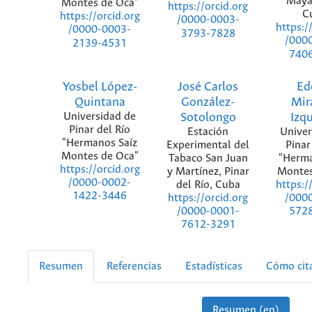
Maya
Montes de Oca"
https://orcid.org
C
https://orcid.org
/0000-0003-
https:/
/0000-0003-
3793-7828
/000
2139-4531
740
Yosbel López-
José Carlos
Ed
Quintana
González-
Mir
Universidad de
Sotolongo
Izq
Pinar del Río
Estación
Univer
"Hermanos Saíz
Experimental del
Pinar
Montes de Oca"
Tabaco San Juan
"Herma
https://orcid.org
y Martínez, Pinar
Montes
/0000-0002-
del Río, Cuba
https:/
1422-3446
https://orcid.org
/000
/0000-0001-
572
7612-3291
Resumen
Referencias
Estadísticas
Cómo cit
Resumen (en)