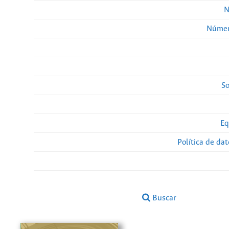
N
Númer
So
Eq
Política de da
Buscar