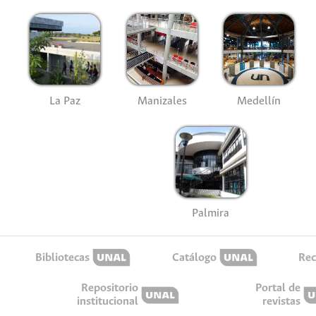
La Paz
Manizales
Medellín
Palmira
Bibliotecas
Catálogo
Rec
Repositorio
Portal de
institucional
revistas