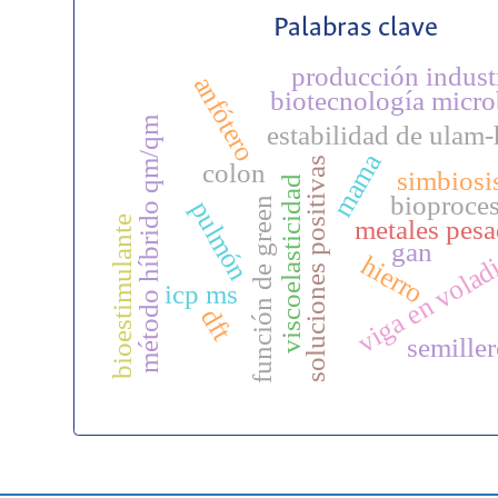
Palabras clave
producción indust
anfótero
biotecnología micro
método híbrido qm/qm
estabilidad de ulam-
mama
soluciones positivas
colon
simbiosi
viscoelasticidad
bioproce
función de green
pulmón
bioestimulante
metales pes
gan
viga en volad
hierro
icp ms
dft
semille