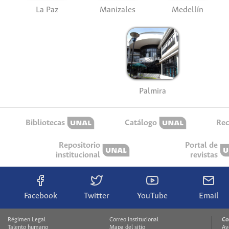
La Paz
Manizales
Medellín
Palmira
Bibliotecas
Catálogo
Rec
Repositorio
Portal de
institucional
revistas
Facebook
Twitter
YouTube
Email
Régimen Legal
Correo institucional
Co
Talento humano
Mapa del sitio
Av