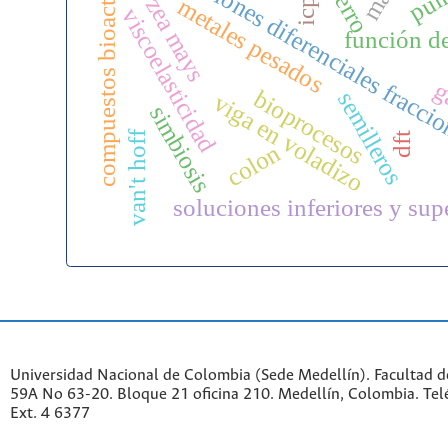
ecuaciones diferenciales fracci
compuestos bioactivos
hierro
zea mays
metales pesados
viscoelasticidad
función d
g
bioprocesos
semilleros
viga en voladizo
simbiosis
van't hoff
dft
colon
soluciones inferiores y sup
Universidad Nacional de Colombia (Sede Medellín). Facultad de
59A No 63-20. Bloque 21 oficina 210. Medellín, Colombia. Te
Ext. 4 6377