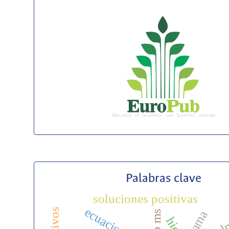
Palabras clave
soluciones positivas
mama
icp ms
pul