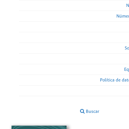
N
Númer
So
Eq
Política de da
Buscar