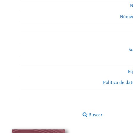
N
Númer
So
Eq
Política de da
Buscar