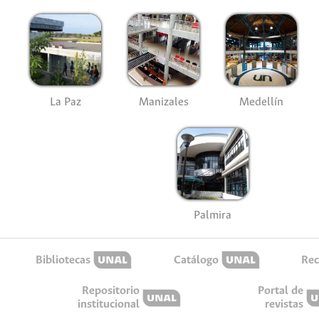
La Paz
Manizales
Medellín
Palmira
Bibliotecas
Catálogo
Rec
Repositorio
Portal de
institucional
revistas