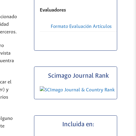
Evaluadores
ncionado
lidad
Formato Evaluación Artículos
erceros.
ro
evista
cuentra
Scimago Journal Rank
car el
r) y
rios
alguno
Incluida en:
nte