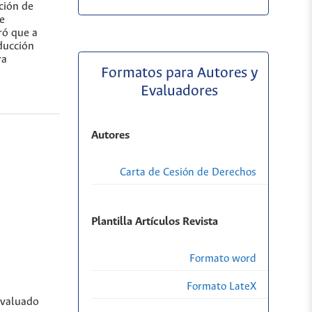
ción de
de
ró que a
ducción
ra
Formatos para Autores y
Evaluadores
Autores
Carta de Cesión de Derechos
Plantilla Artículos Revista
Formato word
Formato LateX
evaluado