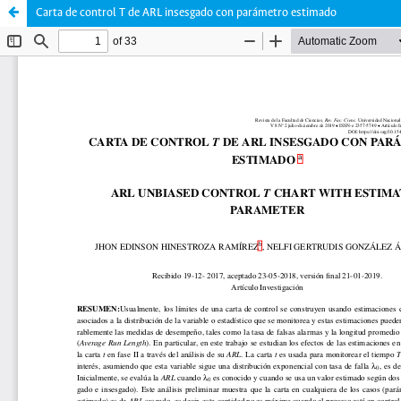
Carta de control T de ARL insesgado con parámetro estimado