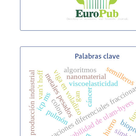
Palabras clave
semillero
algoritmos
viga en voladizo
producción industrial
van't hoff
metales pesados
nanomaterial
func
viscoelasticidad
ecuaciones diferenciales fracciona
cáncer
icp ms
gan
colon
estabilidad de ulam-hyers
pulmón
hierro
biopr