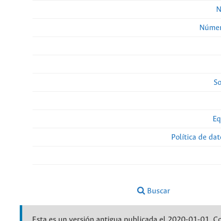
N
Númer
So
Eq
Política de da
Buscar
Esta es un versión antigua publicada el 2020-01-01. C