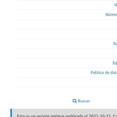
N
Númer
So
Eq
Política de da
Buscar
Esta es un versión antigua publicada el 2021-10-21. C