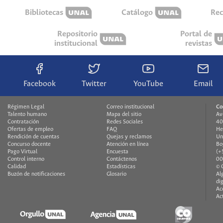
Bibliotecas
Catálogo
Rec
Repositorio
Portal de
institucional
revistas
Facebook
Twitter
YouTube
Email
Régimen Legal
Correo institucional
Co
Talento humano
Mapa del sitio
Av
Contratación
Redes Sociales
40
Ofertas de empleo
FAQ
He
Rendición de cuentas
Quejas y reclamos
Un
Concurso docente
Atención en línea
Bo
Pago Virtual
Encuesta
(+
Control interno
Contáctenos
00
Calidad
Estadísticas
© 
Buzón de notificaciones
Glosario
Al
di
Ac
Ac