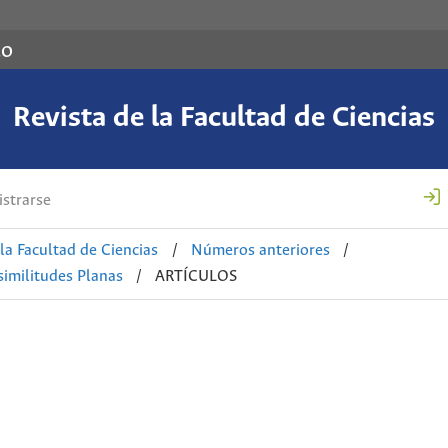
co
Revista de la Facultad de Ciencias
strarse
 la Facultad de Ciencias
/
Números anteriores
/
imilitudes Planas
/
ARTÍCULOS