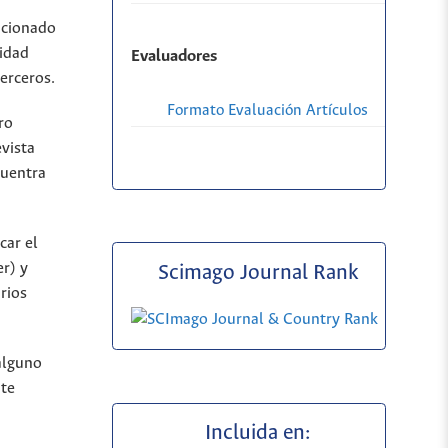
ncionado
lidad
Evaluadores
erceros.
Formato Evaluación Artículos
ro
evista
cuentra
car el
r) y
Scimago Journal Rank
rios
alguno
nte
Incluida en: