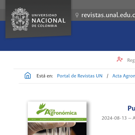
revistas.unal.edu.
Regi
Está en:
Portal de Revistas UN
/
Acta Agro
Pu
2024-08-13 — A