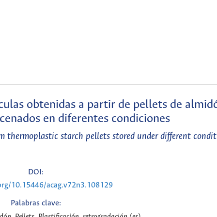
ulas obtenidas a partir de pellets de almid
cenados en diferentes condiciones
m thermoplastic starch pellets stored under different condit
DOI:
.org/10.15446/acag.v72n3.108129
Palabras clave:
n, Pellets, Plastificación, retrogradación (es)