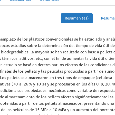
Resumen (es)
Resume
eemplazo de los plásticos convencionales se ha estudiado y anal
pocos estudios sobre la determinación del tiempo de vida útil de
 biodegradables, la mayoría se han realizado con base a pellets 
térmicos, aditivos, etc., con el fin de aumentar la vida útil o ti
te estudio se basó en determinar los efectos de las condiciones 
ales de los pellets y las películas producidas a partir de almi
. Los pellets se almacenaron en tres tipos de empaque (celulosa
ativas (70 %, 26 % y 10 %) y se procesaron en los días 0, 8, 20, 4
a medición a sus propiedades mecánicas como variable de respuesta
de almacenamiento de los pellets afectan significativamente las
 obtenidas a partir de los pellets almacenados, presentando una
l de las películas de 15 MPa a 10 MPa y un aumento del porcenta