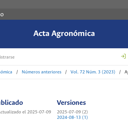
co
Acta Agronómica
strarse
nómica
/
Números anteriores
/
Vol. 72 Núm. 3 (2023)
/
A
blicado
Versiones
ctualizado el 2025-07-09
2025-07-09 (2)
2024-08-13 (1)